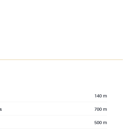
140 m
s
700 m
500 m