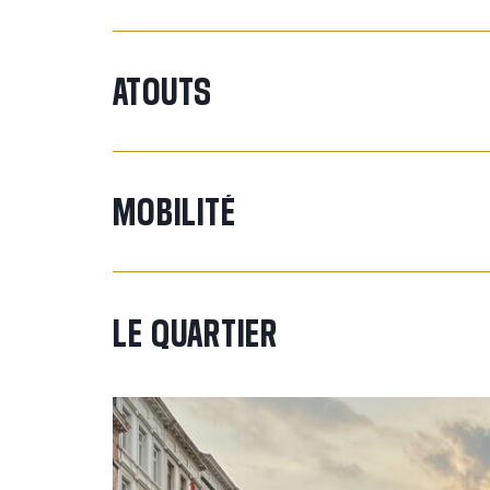
Charges de copropriété : 61 euros/mois
Quotités dans l’immeuble : 130/1.000 ème
ATOUTS
Cave (n°10)
Possibilité de louer ou acheter un box de garage da
ou 50.000 euros (à l’achat).
MOBILITÉ
RC : 780 euros
Précompte immobilier : 631 euros
LE
QUARTIER