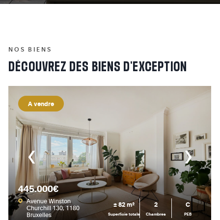
NOS BIENS
DÉCOUVREZ
DES
BIENS
D'EXCEPTION
A vendre
445.000€
Avenue Winston
± 82 m²
2
C
Churchill 130, 1180
Bruxelles
Superficie totale
Chambres
PEB