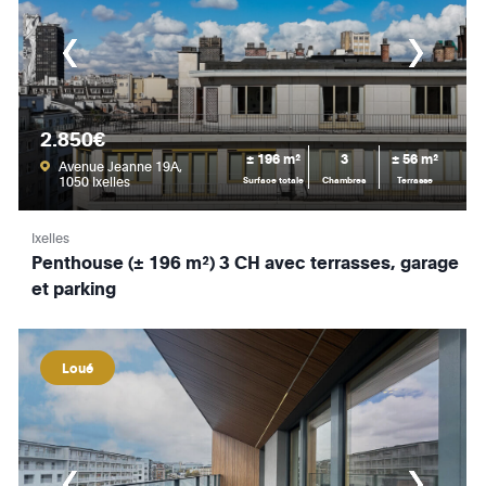
2.850€
± 196 m²
3
± 56 m²
Avenue Jeanne 19A,
1050 Ixelles
Surface totale
Chambres
Terrasse
Ixelles
Penthouse (± 196 m²) 3 CH avec terrasses, garage
et parking
Loué