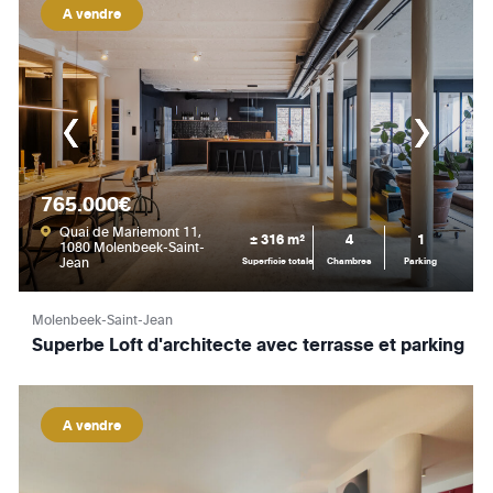
A vendre
765.000€
Quai de Mariemont 11,
± 316 m²
4
1
1080 Molenbeek-Saint-
Jean
Superficie totale
Chambres
Parking
Molenbeek-Saint-Jean
Superbe Loft d'architecte avec terrasse et parking
A vendre