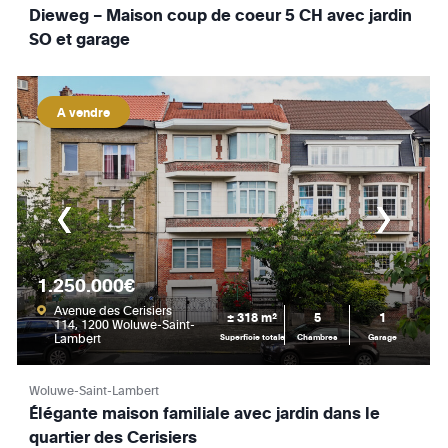
Dieweg – Maison coup de coeur 5 CH avec jardin
SO et garage
A vendre
1.250.000€
Avenue des Cerisiers
± 318 m²
5
1
114, 1200 Woluwe-Saint-
Lambert
Superficie totale
Chambres
Garage
Woluwe-Saint-Lambert
Élégante maison familiale avec jardin dans le
quartier des Cerisiers