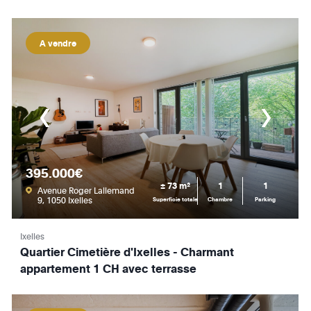
A vendre
395.000€
± 73 m²
1
1
Avenue Roger Lallemand
9, 1050 Ixelles
Superficie totale
Chambre
Parking
Ixelles
Quartier Cimetière d'Ixelles - Charmant
appartement 1 CH avec terrasse