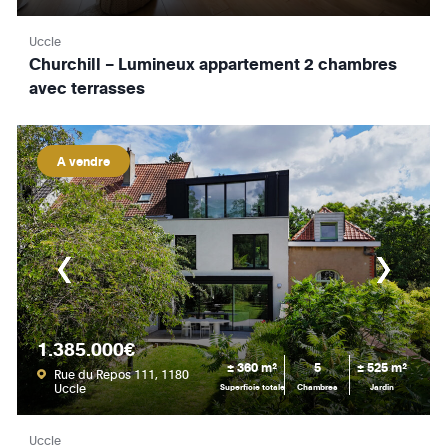
Uccle
Churchill – Lumineux appartement 2 chambres
avec terrasses
A vendre
1.385.000€
± 360 m²
5
± 525 m²
Rue du Repos 111, 1180
Uccle
Superficie totale
Chambres
Jardin
Uccle