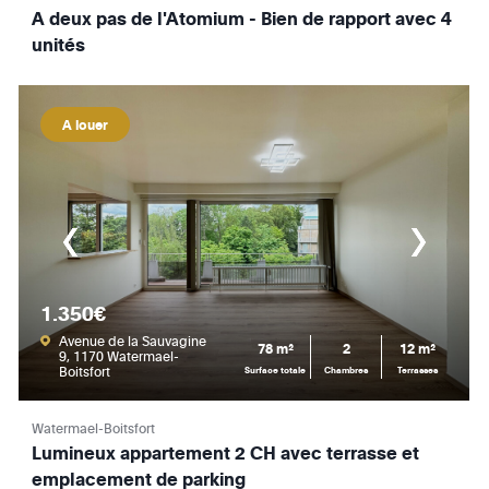
A deux pas de l'Atomium - Bien de rapport avec 4
unités
A louer
1.350€
Avenue de la Sauvagine
78 m²
2
12 m²
9, 1170 Watermael-
Boitsfort
Surface totale
Chambres
Terrasses
Watermael-Boitsfort
Lumineux appartement 2 CH avec terrasse et
emplacement de parking