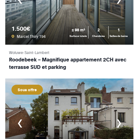
1.500€
± 98 m²
2
1
Marcel Thiry 194
Surface totale
Chambres
Salles de bains
Woluwe-Saint-Lambert
Roodebeek – Magnifique appartement 2CH avec
terrasse SUD et parking
Sous offre