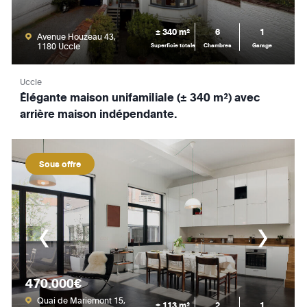
± 340 m²
6
1
Avenue Houzeau 43,
1180 Uccle
Superficie totale
Chambres
Garage
Uccle
Élégante maison unifamiliale (± 340 m²) avec
arrière maison indépendante.
Sous offre
470.000€
Quai de Mariemont 15,
± 113 m²
2
1