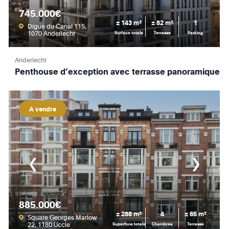
745.000€
± 143 m²
± 82 m²
1
Digue du Canal 115,
1070 Anderlecht
Surface totale
Terrasse
Parking
Anderlecht
Penthouse d’exception avec terrasse panoramique
A vendre
885.000€
± 288 m²
4
± 65 m²
Square Georges Marlow
22, 1180 Uccle
Superficie totale
Chambres
Terrasse