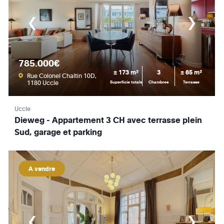
785.000€
± 173 m²
3
± 65 m²
Rue Colonel Chaltin 10D,
1180 Uccle
Superficie totale
Chambres
Terrasse
Uccle
Dieweg - Appartement 3 CH avec terrasse plein
Sud, garage et parking
A vendre