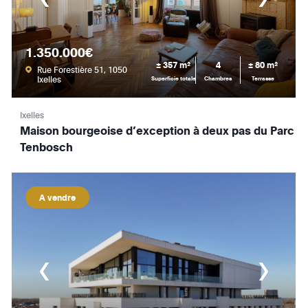
1.350.000€
± 357 m²
4
± 80 m²
Rue Forestière 51, 1050
Ixelles
Superficie totale
Chambres
Terrasse
Ixelles
Maison bourgeoise d’exception à deux pas du Parc
Tenbosch
A vendre