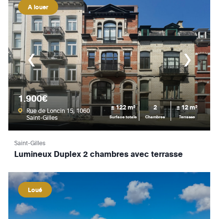
A louer
1.900€
± 122 m²
2
± 12 m²
Rue de Loncin 15, 1060
Saint-Gilles
Surface totale
Chambres
Terrasse
Saint-Gilles
Lumineux Duplex 2 chambres avec terrasse
Loué