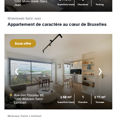
1080 Molenbeek-Saint-
Jean
Superficie totale
Chambres
Parking
Molenbeek-Saint-Jean
Appartement de caractère au cœur de Bruxelles
Sous offre
Rue des Floralies 89,
± 58 m²
1
± 11 m²
1200 Woluwe-Saint-
Lambert
Superficie totale
Chambre
Terrasse
Woluwe-Saint-Lambert