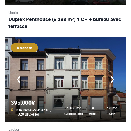
Uccle
Duplex Penthouse (± 288 m²) 4 CH + bureau avec
terrasse
A vendre
395.000€
± 168 m²
4
± 8 m²
Rue Reper-Vreven 85,
1020 Bruxelles
Superficie totale
Unités
Cour
Laeken