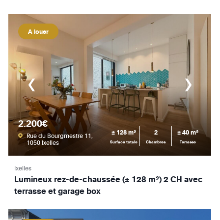
A louer
2.200€
± 128 m²
2
± 40 m²
Rue du Bourgmestre 11,
1050 Ixelles
Surface totale
Chambres
Terrasse
Ixelles
Lumineux rez-de-chaussée (± 128 m²) 2 CH avec
terrasse et garage box