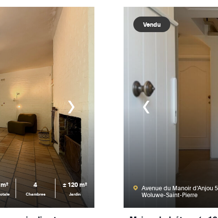
Vendu
 m²
4
± 120 m²
Avenue du Manoir d'Anjou 5
Woluwe-Saint-Pierre
otale
Chambres
Jardin