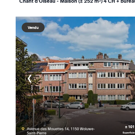
Chant d'Oiseau - Maison (± 252 m²) 4 CH + bureau
Vendu
± 101
Avenue des Mouettes 14, 1150 Woluwe-
Saint-Pierre
Superficie