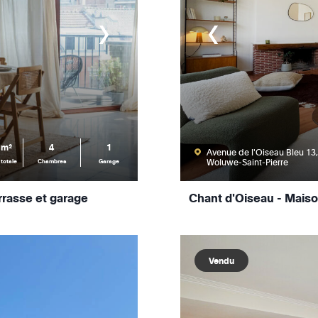
 m²
4
1
Avenue de l'Oiseau Bleu 13
Woluwe-Saint-Pierre
 totale
Chambres
Garage
rasse et garage
Chant d'Oiseau - Maiso
Vendu