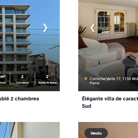
 m²
2
2
Corniche Verte 17, 1150 Wo
Pierre
otale
Chambres
Salles de bains
ublé 2 chambres
Élégante villa de carac
Sud
Vendu