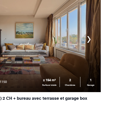
± 154 m²
2
1
 1150
Surface totale
Chambres
Garage
 2 CH + bureau avec terrasse et garage box