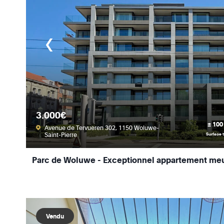
3.000€
± 100
Avenue de Tervueren 302, 1150 Woluwe-
Saint-Pierre
Surface t
Parc de Woluwe - Exceptionnel appartement me
Vendu