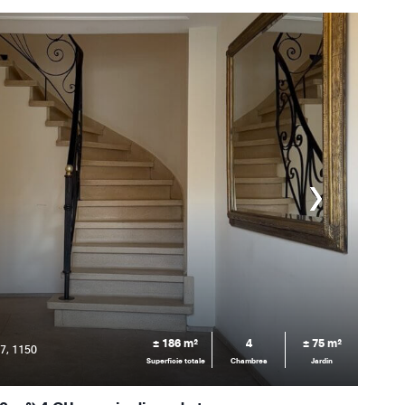
± 186 m²
4
± 75 m²
7, 1150
Superficie totale
Chambres
Jardin