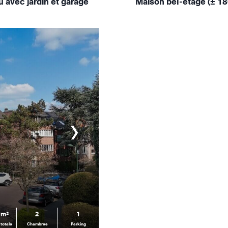
 avec jardin et garage
Maison bel-étage (± 18
 m²
2
1
 totale
Chambres
Parking