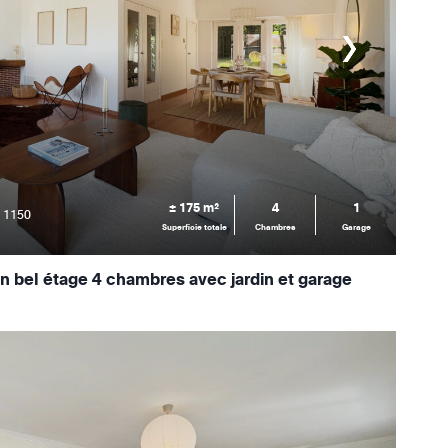
± 175 m²
4
1
, 1150
Superficie totale
Chambres
Garage
n bel étage 4 chambres avec jardin et garage