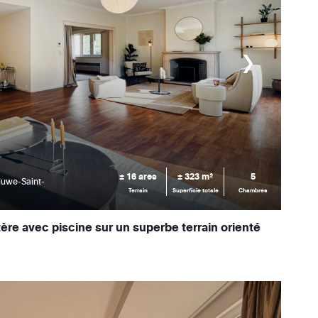
± 16 ares
± 323 m²
5
luwe-Saint-
Terrain
Superficie totale
Chambres
tère avec piscine sur un superbe terrain orienté