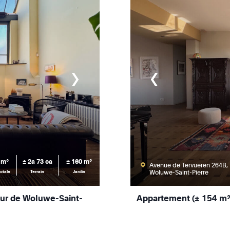
 m²
± 2a 73 ca
± 160 m²
Avenue de Tervueren 264B,
Woluwe-Saint-Pierre
otale
Terrain
Jardin
œur de Woluwe-Saint-
Appartement (± 154 m²)