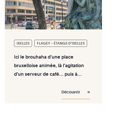
IXELLES
FLAGEY – ÉTANGS D’IXELLES
Ici le brouhaha d’une place
bruxelloise animée, là l’agitation
d’un serveur de café… puis à
quelques pas, le calme du chemin
des étangs, le bruit des oiseaux, les
Découvrir
rires des étudiants. Vous êtes à
Ixelles et plus spécifiquement Place
Flagey, l’un des quartiers les plus
branchés et recherchés de