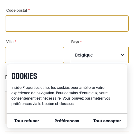
Su
Code postal
*
Sa
Ville
*
Pays
*
Qu
COOKIES
De quel type de bien s’agit-il ?
*
Inside Properties utilise les cookies pour améliorer votre
expérience de navigation. Pour certains d’entre eux, votre
consentement est nécessaire. Vous pouvez paramétrer vos
préférences via le bouton ci-dessous.
Co
Maison
Appartement
Tout refuser
Préférences
Tout accepter