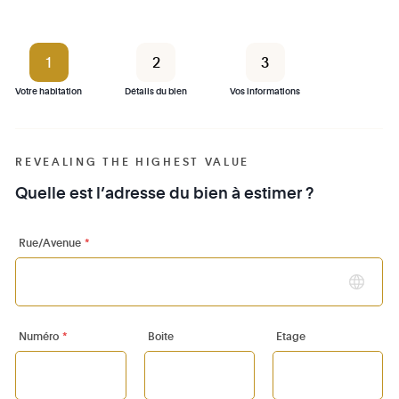
1
2
3
Votre habitation
Détails du bien
Vos informations
REVEALING THE HIGHEST VALUE
Quelle est l’adresse du bien à estimer ?
Rue/Avenue
*
C
Numéro
*
Boite
Etage
Pa