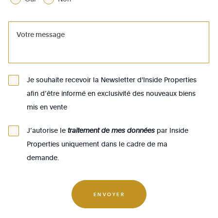
1081 - Koekelberg
1082 - Berchem-Ste-Agathe
1083 - Ganshoren
1090 - Jette
Je souhaite recevoir la Newsletter d'Inside Properties
1140 - Evere
afin d’être informé en exclusivité des nouveaux biens
1150 - Woluwé-St-Pierre
mis en vente
1160 - Auderghem
J’autorise le
traitement de mes données
par Inside
1170 - Watermael-Boitsfort
Properties uniquement dans le cadre de ma
1180 - Uccle
demande.
1190 - Forest
1200 - Woluwé-St-Lambert
ENVOYER
1210 - St-Josse-ten-Noode