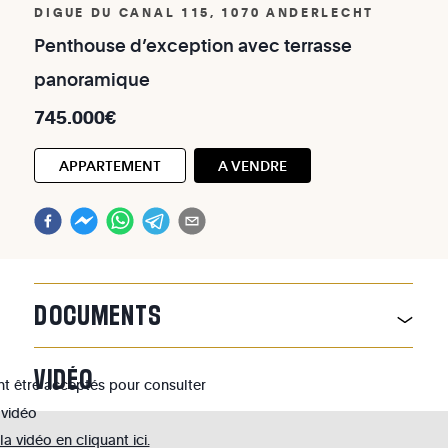
DIGUE DU CANAL 115, 1070 ANDERLECHT
Penthouse
d’exception
avec
terrasse
panoramique
745.000€
APPARTEMENT
A VENDRE
DOCUMENTS
VIDÉO
nt être acceptés pour consulter
 vidéo
 vidéo en cliquant ici.