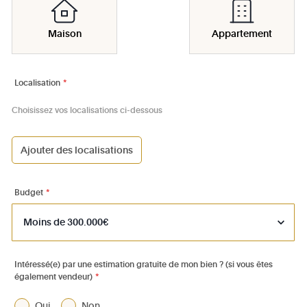
Maison
Appartement
Localisation
*
Choisissez vos localisations ci-dessous
Ajouter des localisations
1000 - Bruxelles-Ville
1030 - Schaerbeek
Budget
*
1040 - Etterbeek
1050 - Ixelles
1060 - Saint-Gilles
Intéressé(e) par une estimation gratuite de mon bien ? (si vous êtes
également vendeur)
*
1070 - Anderlecht
1080 - Molenbeek-St-Jean
Oui
Non