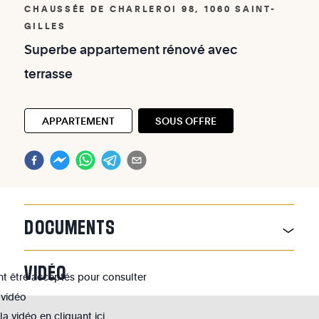
CHAUSSÉE DE CHARLEROI 98, 1060 SAINT-
GILLES
Superbe
appartement
rénové
avec
terrasse
APPARTEMENT
SOUS OFFRE
DOCUMENTS
VIDÉO
nt être acceptés pour consulter
 vidéo
 vidéo en cliquant ici.