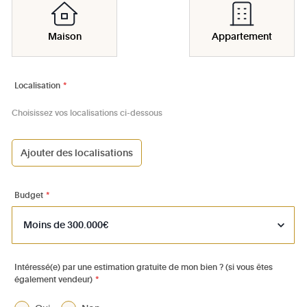
Maison
Appartement
Localisation
*
Choisissez vos localisations ci-dessous
Ajouter des localisations
1000 - Bruxelles-Ville
1030 - Schaerbeek
Budget
*
1040 - Etterbeek
1050 - Ixelles
1060 - Saint-Gilles
Intéressé(e) par une estimation gratuite de mon bien ? (si vous êtes
également vendeur)
*
1070 - Anderlecht
1080 - Molenbeek-St-Jean