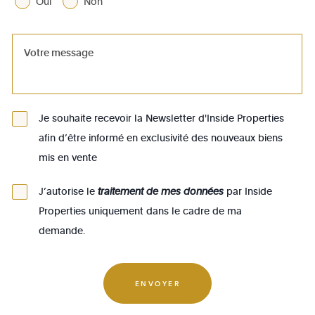
Oui
Non
1081 - Koekelberg
1082 - Berchem-Ste-Agathe
1083 - Ganshoren
1090 - Jette
Je souhaite recevoir la Newsletter d'Inside Properties
1140 - Evere
afin d’être informé en exclusivité des nouveaux biens
1150 - Woluwé-St-Pierre
mis en vente
1160 - Auderghem
J’autorise le
traitement de mes données
par Inside
1170 - Watermael-Boitsfort
Properties uniquement dans le cadre de ma
1180 - Uccle
demande.
1190 - Forest
1200 - Woluwé-St-Lambert
ENVOYER
1210 - St-Josse-ten-Noode