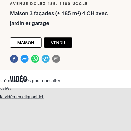
AVENUE DOLEZ 185, 1180 UCCLE
Maison
3
façades
(±
185
m²)
4
CH
avec
jardin
et
garage
MAISON
VENDU
VIDÉO
nt être acceptés pour consulter
 vidéo
 vidéo en cliquant ici.