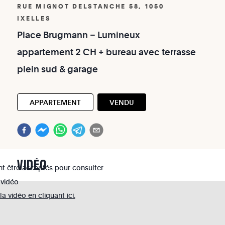
RUE MIGNOT DELSTANCHE 58, 1050
IXELLES
Place
Brugmann
–
Lumineux
appartement
2
CH
+
bureau
avec
terrasse
plein
sud
&
garage
APPARTEMENT
VENDU
VIDÉO
nt être acceptés pour consulter
 vidéo
 vidéo en cliquant ici.