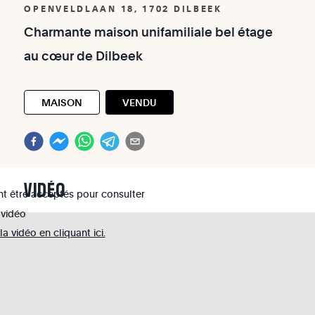
OPENVELDLAAN 18, 1702 DILBEEK
Charmante
maison
unifamiliale
bel
étage
au
cœur
de
Dilbeek
MAISON
VENDU
VIDÉO
nt être acceptés pour consulter
 vidéo
 vidéo en cliquant ici.