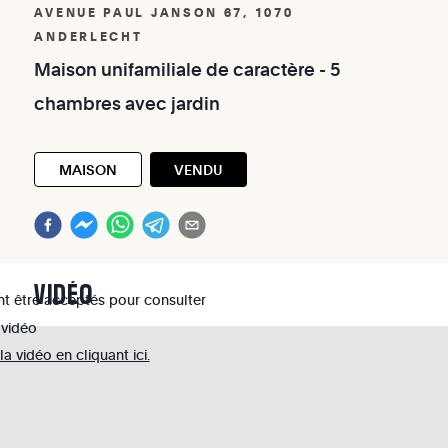
AVENUE PAUL JANSON 67, 1070
ANDERLECHT
Maison
unifamiliale
de
caractère
-
5
chambres
avec
jardin
MAISON
VENDU
VIDÉO
nt être acceptés pour consulter
 vidéo
 vidéo en cliquant ici.