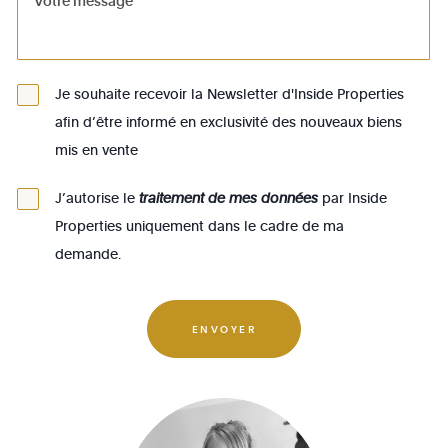
1083 - Ganshoren
1090 - Jette
Je souhaite recevoir la Newsletter d'Inside Properties
1140 - Evere
afin d’être informé en exclusivité des nouveaux biens
1150 - Woluwé-St-Pierre
mis en vente
1160 - Auderghem
J’autorise le
traitement de mes données
par Inside
1170 - Watermael-Boitsfort
Properties uniquement dans le cadre de ma
1180 - Uccle
demande.
1190 - Forest
1200 - Woluwé-St-Lambert
ENVOYER
1210 - St-Josse-ten-Noode