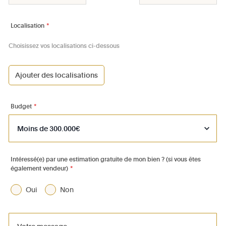
Localisation
*
Choisissez vos localisations ci-dessous
Ajouter des localisations
1000 - Bruxelles-Ville
1030 - Schaerbeek
Budget
*
1040 - Etterbeek
1050 - Ixelles
1060 - Saint-Gilles
Intéressé(e) par une estimation gratuite de mon bien ? (si vous êtes
également vendeur)
*
1070 - Anderlecht
1080 - Molenbeek-St-Jean
Oui
Non
1081 - Koekelberg
1082 - Berchem-Ste-Agathe