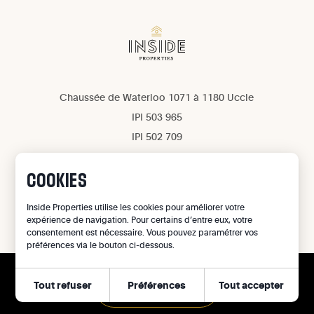
Chaussée de Waterloo 1071 à 1180 Uccle
IPI 503 965
IPI 502 709
Confidentialité
Mentions légales
COOKIES
Gestion des cookies
Inside Properties utilise les cookies pour améliorer votre
expérience de navigation. Pour certains d’entre eux, votre
©
2026
Inside Properties - All rights reserved
consentement est nécessaire. Vous pouvez paramétrer vos
préférences via le bouton ci-dessous.
Tout refuser
Préférences
Tout accepter
APPELER