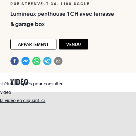
RUE STEENVELT 34, 1180 UCCLE
Lumineux
penthouse
1CH
avec
terrasse
&
garage
box
APPARTEMENT
VENDU
VIDÉO
nt être acceptés pour consulter
 vidéo
 vidéo en cliquant ici.