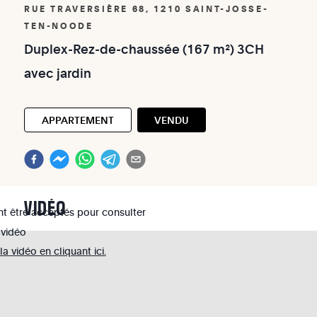
RUE TRAVERSIÈRE 68, 1210 SAINT-JOSSE-
TEN-NOODE
Duplex-Rez-de-chaussée
(167
m²)
3CH
avec
jardin
APPARTEMENT
VENDU
VIDÉO
nt être acceptés pour consulter
 vidéo
 vidéo en cliquant ici.