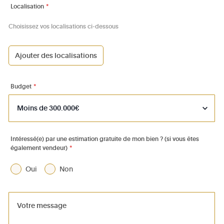
Localisation
*
Choisissez vos localisations ci-dessous
Ajouter des localisations
1000 - Bruxelles-Ville
1030 - Schaerbeek
Budget
*
1040 - Etterbeek
1050 - Ixelles
1060 - Saint-Gilles
Intéressé(e) par une estimation gratuite de mon bien ? (si vous êtes
également vendeur)
*
1070 - Anderlecht
1080 - Molenbeek-St-Jean
Oui
Non
1081 - Koekelberg
1082 - Berchem-Ste-Agathe
1083 - Ganshoren