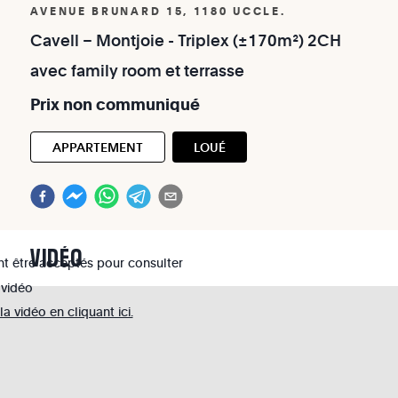
AVENUE BRUNARD 15, 1180 UCCLE.
Cavell
–
Montjoie
-
Triplex
(±170m²)
2CH
avec
family
room
et
terrasse
Prix
non
communiqué
APPARTEMENT
LOUÉ
VIDÉO
nt être acceptés pour consulter
 vidéo
 vidéo en cliquant ici.