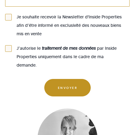
1090 - Jette
Je souhaite recevoir la Newsletter d'Inside Properties
1140 - Evere
afin d’être informé en exclusivité des nouveaux biens
1150 - Woluwé-St-Pierre
mis en vente
1160 - Auderghem
J’autorise le
traitement de mes données
par Inside
1170 - Watermael-Boitsfort
Properties uniquement dans le cadre de ma
1180 - Uccle
demande.
1190 - Forest
1200 - Woluwé-St-Lambert
ENVOYER
1210 - St-Josse-ten-Noode