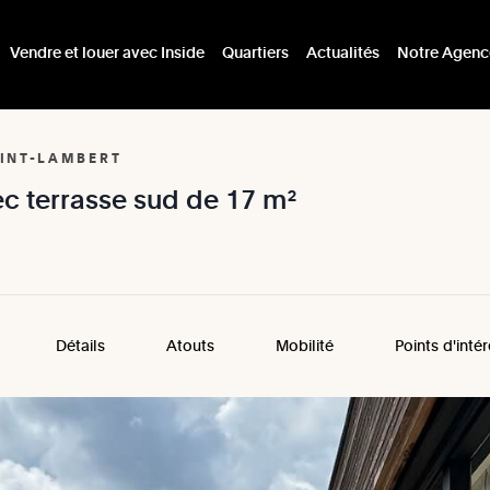
Vendre et louer avec Inside
Quartiers
Actualités
Notre Agenc
AINT-LAMBERT
ec
terrasse
sud
de
17
m²
Détails
Atouts
Mobilité
Points d'inté