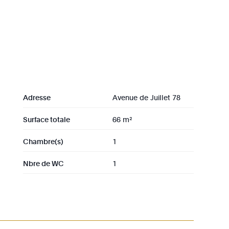
 vie (32 m²) avec cuisine hyper équipée, une
sur mesure et une salle de douche avec WC.
Adresse
Avenue de Juillet 78
Surface totale
66 m²
Chambre(s)
1
Nbre de WC
1