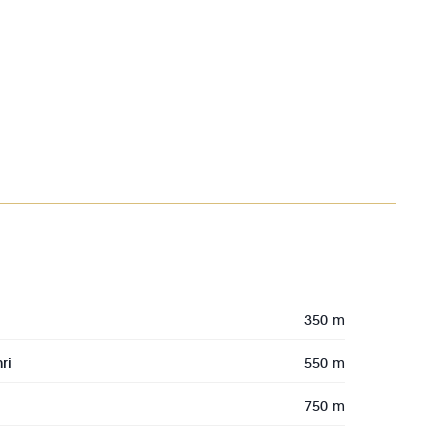
350 m
ri
550 m
750 m