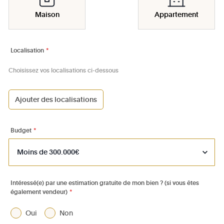
Maison
Appartement
Localisation
*
Choisissez vos localisations ci-dessous
Ajouter des localisations
1000 - Bruxelles-Ville
1030 - Schaerbeek
Budget
*
1040 - Etterbeek
1050 - Ixelles
1060 - Saint-Gilles
Intéressé(e) par une estimation gratuite de mon bien ? (si vous êtes
également vendeur)
*
1070 - Anderlecht
1080 - Molenbeek-St-Jean
Oui
Non