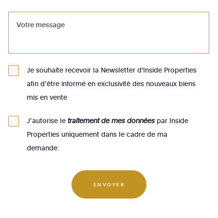
1081 - Koekelberg
1082 - Berchem-Ste-Agathe
1083 - Ganshoren
1090 - Jette
Je souhaite recevoir la Newsletter d'Inside Properties
1140 - Evere
afin d’être informé en exclusivité des nouveaux biens
1150 - Woluwé-St-Pierre
mis en vente
1160 - Auderghem
J’autorise le
traitement de mes données
par Inside
1170 - Watermael-Boitsfort
Properties uniquement dans le cadre de ma
1180 - Uccle
demande.
1190 - Forest
1200 - Woluwé-St-Lambert
ENVOYER
1210 - St-Josse-ten-Noode