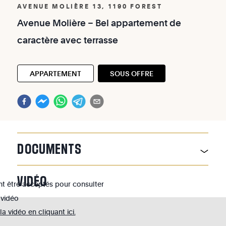
AVENUE MOLIÈRE 13, 1190 FOREST
Avenue
Molière
–
Bel
appartement
de
caractère
avec
terrasse
APPARTEMENT
SOUS OFFRE
DOCUMENTS
VIDÉO
nt être acceptés pour consulter
 vidéo
 vidéo en cliquant ici.