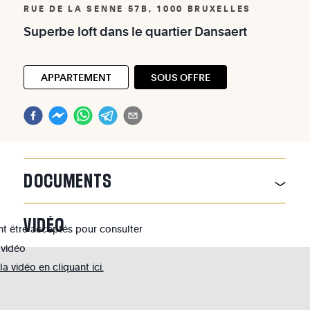
RUE DE LA SENNE 57B, 1000 BRUXELLES
Superbe
loft
dans
le
quartier
Dansaert
APPARTEMENT
SOUS OFFRE
DOCUMENTS
VIDÉO
nt être acceptés pour consulter
 vidéo
 vidéo en cliquant ici.