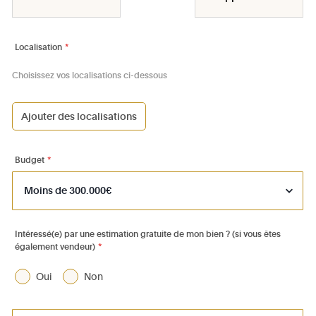
Localisation
*
Choisissez vos localisations ci-dessous
Ajouter des localisations
1000 - Bruxelles-Ville
1030 - Schaerbeek
Budget
*
1040 - Etterbeek
1050 - Ixelles
1060 - Saint-Gilles
Intéressé(e) par une estimation gratuite de mon bien ? (si vous êtes
également vendeur)
*
1070 - Anderlecht
1080 - Molenbeek-St-Jean
Oui
Non
1081 - Koekelberg