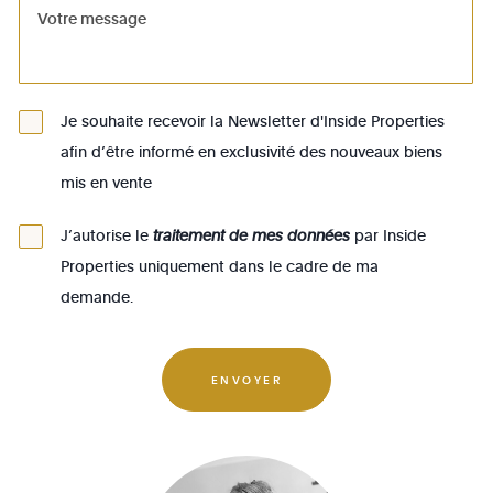
1082 - Berchem-Ste-Agathe
1083 - Ganshoren
1090 - Jette
Je souhaite recevoir la Newsletter d'Inside Properties
1140 - Evere
afin d’être informé en exclusivité des nouveaux biens
1150 - Woluwé-St-Pierre
mis en vente
1160 - Auderghem
J’autorise le
traitement de mes données
par Inside
1170 - Watermael-Boitsfort
Properties uniquement dans le cadre de ma
1180 - Uccle
demande.
1190 - Forest
1200 - Woluwé-St-Lambert
ENVOYER
1210 - St-Josse-ten-Noode