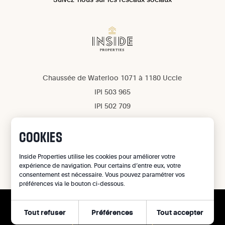
Chaussée de Waterloo 1071 à 1180 Uccle
IPI 503 965
IPI 502 709
Confidentialité
Mentions légales
COOKIES
Gestion des cookies
Inside Properties utilise les cookies pour améliorer votre
expérience de navigation. Pour certains d’entre eux, votre
©
2026
Inside Properties - All rights reserved
consentement est nécessaire. Vous pouvez paramétrer vos
préférences via le bouton ci-dessous.
Tout refuser
Préférences
Tout accepter
APPELER