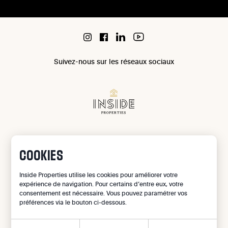
Suivez-nous sur les réseaux sociaux
Chaussée de Waterloo 1071 à 1180 Uccle
COOKIES
IPI 503 965
IPI 502 709
Inside Properties utilise les cookies pour améliorer votre
Confidentialité
expérience de navigation. Pour certains d’entre eux, votre
consentement est nécessaire. Vous pouvez paramétrer vos
Mentions légales
préférences via le bouton ci-dessous.
Gestion des cookies