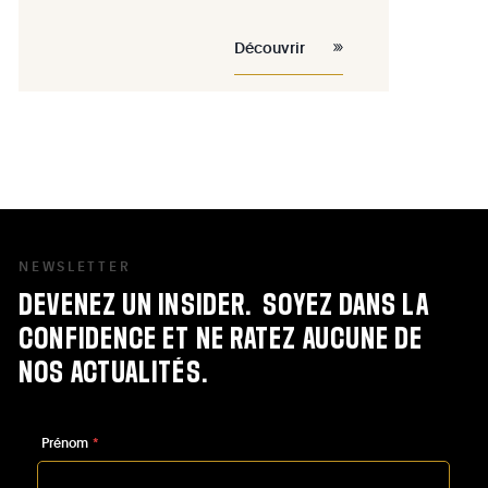
les bonnes adresses et les sites à
voir de ce quartier situé dans le
Découvrir
haut de Forest.
NEWSLETTER
DEVENEZ
UN
INSIDER.
SOYEZ
DANS
LA
CONFIDENCE
ET
NE
RATEZ
AUCUNE
DE
NOS
ACTUALITÉS.
Prénom
*