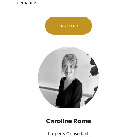
1180 - Uccle
demande.
1190 - Forest
1200 - Woluwé-St-Lambert
ENVOYER
1210 - St-Josse-ten-Noode
Caroline Rome
Property Consultant