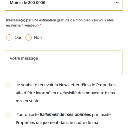
1050 - Ixelles
1060 - Saint-Gilles
Intéressé(e) par une estimation gratuite de mon bien ? (si vous êtes
également vendeur)
*
1070 - Anderlecht
1080 - Molenbeek-St-Jean
Oui
Non
1081 - Koekelberg
1082 - Berchem-Ste-Agathe
1083 - Ganshoren
1090 - Jette
Je souhaite recevoir la Newsletter d'Inside Properties
1140 - Evere
afin d’être informé en exclusivité des nouveaux biens
1150 - Woluwé-St-Pierre
mis en vente
1160 - Auderghem
J’autorise le
traitement de mes données
par Inside
1170 - Watermael-Boitsfort
Properties uniquement dans le cadre de ma