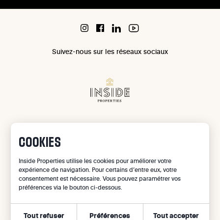
Suivez-nous sur les réseaux sociaux
Chaussée de Waterloo 1071 à 1180 Uccle
COOKIES
IPI 503 965
IPI 502 709
Inside Properties utilise les cookies pour améliorer votre
Confidentialité
expérience de navigation. Pour certains d’entre eux, votre
consentement est nécessaire. Vous pouvez paramétrer vos
Mentions légales
préférences via le bouton ci-dessous.
Gestion des cookies
Tout refuser
Préférences
Tout accepter
©
2026
Inside Properties - All rights reserved