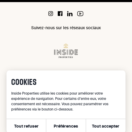
Suivez-nous sur les réseaux sociaux
Chaussée de Waterloo 1071 à 1180 Uccle
COOKIES
IPI 503 965
IPI 502 709
Inside Properties utilise les cookies pour améliorer votre
Confidentialité
expérience de navigation. Pour certains d’entre eux, votre
consentement est nécessaire. Vous pouvez paramétrer vos
Mentions légales
préférences via le bouton ci-dessous.
Gestion des cookies
Tout refuser
Préférences
Tout accepter
©
2026
Inside Properties - All rights reserved