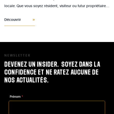
locale. Que vous soyez résident, visiteur ou futur propriétaire,
le centre de Linkebeek offre un cadre de vie agréable, riche en
Découvrir
petits trésors à découvrir.
NEWSLETTER
DEVENEZ
UN
INSIDER.
SOYEZ
DANS
LA
CONFIDENCE
ET
NE
RATEZ
AUCUNE
DE
NOS
ACTUALITÉS.
Prénom
*